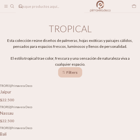
DESPACHO A TODO CHILE
Home
PAPELES MURALES
TROPICAL
TROPICAL
Esta colección reúne diseños de palmeras, hojas exóticas y paisajes cálidos,
pensados para espacios frescos, luminosos y llenos de personalidad.
El estilo tropical trae color, frescura y una sensación de naturaleza viva a
cualquier espacio.
Filters
TROP01
|
Primavera Deco
Jaipur
$22.500
TROP02
|
Primavera Deco
Nassau
$22.500
TROP03
|
Primavera Deco
Bali