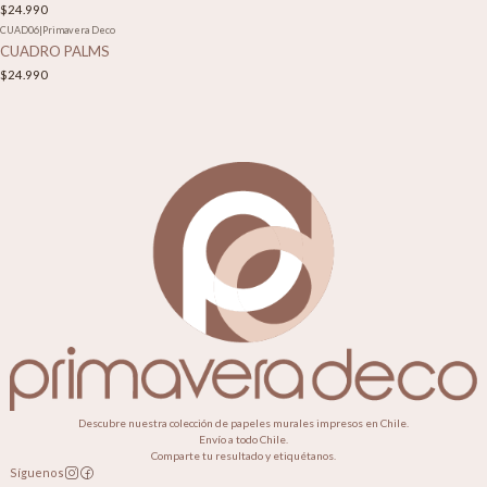
$24.990
CUAD06
|
Primavera Deco
CUADRO PALMS
$24.990
Descubre nuestra colección de papeles murales impresos en Chile.
Envío a todo Chile.
Comparte tu resultado y etiquétanos.
Síguenos