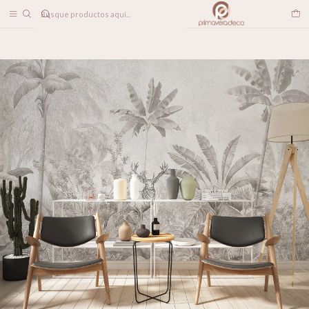
DESPACHO A TODO CHILE
Home
PAPELES MURALES
TROPICAL
Wild Life