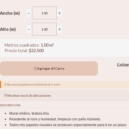
−
+
Ancho (m)
−
+
Alto (m)
Metros cuadrados:
1.00
m²
Precio total:
$
22.500
Cotizar
Agregar Al Carro
You must purchase a minimum of 1 units
Mostrar stock de ubicaciones
DESCRIPCIÓN
Mural vinílico, textura lino.
Resistente al roce y humedad, limpieza con paño húmedo.
Todos mis papeles murales se producen especialmente para ti en un plazo