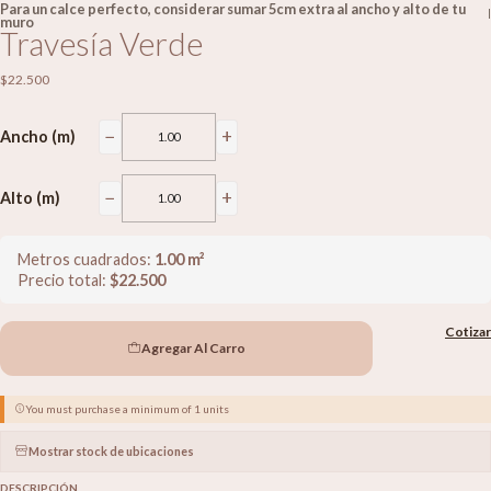
Para un calce perfecto, considerar sumar 5cm extra al ancho y alto de tu
|
muro
Travesía Verde
$22.500
−
+
Ancho (m)
−
+
Alto (m)
Metros cuadrados:
1.00
m²
Precio total:
$
22.500
Cotizar
Agregar Al Carro
You must purchase a minimum of 1 units
Mostrar stock de ubicaciones
DESCRIPCIÓN