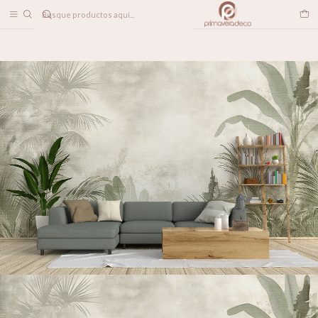
DESPACHO A TODO CHILE
Home
PAPELES MURALES
TROPICAL
Travesía Verde