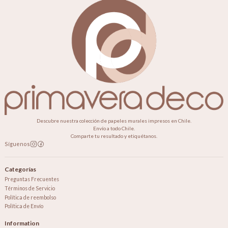
Descubre nuestra colección de papeles murales impresos en Chile.
Envío a todo Chile.
Comparte tu resultado y etiquétanos.
Síguenos
Categorías
Preguntas Frecuentes
Términos de Servicio
Política de reembolso
Política de Envío
Information