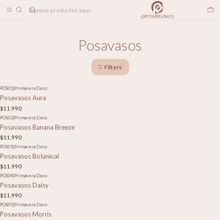
DESPACHO A TODO CHILE
Home
LINEA DECO
Posavasos
Posavasos
Filters
POS01
|
Primavera Deco
Posavasos Aura
$11.990
POS02
|
Primavera Deco
Posavasos Banana Breeze
$11.990
POS03
|
Primavera Deco
Posavasos Botanical
$11.990
POS04
|
Primavera Deco
Posavasos Daisy
$11.990
POS05
|
Primavera Deco
Posavasos Morris