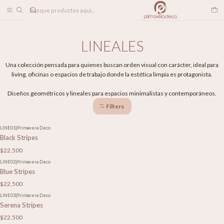
DESPACHO A TODO CHILE
Home
PAPELES MURALES
LINEALES
LINEALES
Una colección pensada para quienes buscan orden visual con carácter, ideal para
living, oficinas o espacios de trabajo donde la estética limpia es protagonista.
Diseños geométricos y lineales para espacios minimalistas y contemporáneos.
Filters
LINE01
|
Primavera Deco
Black Stripes
$22.500
LINE02
|
Primavera Deco
Blue Stripes
$22.500
LINE03
|
Primavera Deco
Serena Stripes
$22.500