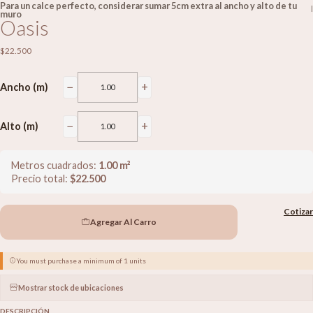
Para un calce perfecto, considerar sumar 5cm extra al ancho y alto de tu
|
muro
Oasis
$22.500
−
+
Ancho (m)
−
+
Alto (m)
Metros cuadrados:
1.00
m²
Precio total:
$
22.500
Cotizar
Agregar Al Carro
You must purchase a minimum of 1 units
Mostrar stock de ubicaciones
DESCRIPCIÓN