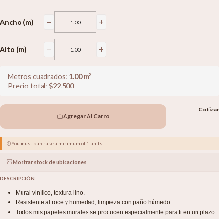
−
+
Ancho (m)
−
+
Alto (m)
Metros cuadrados:
1.00
m²
Precio total:
$
22.500
Cotizar
Agregar Al Carro
You must purchase a minimum of 1 units
Mostrar stock de ubicaciones
DESCRIPCIÓN
Mural vinílico, textura lino.
Resistente al roce y humedad, limpieza con paño húmedo.
Todos mis papeles murales se producen especialmente para ti en un plazo