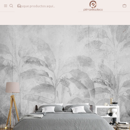
DESPACHO A TODO CHILE
Home
PAPELES MURALES
TROPICAL
Trópico