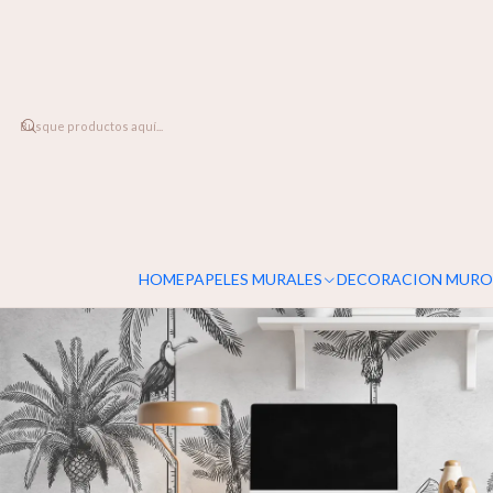
DESPACHO A TODO CHILE
Home
PAPELES MURALES
TROPICAL
Old Jungle
HOME
PAPELES MURALES
DECORACION MURO