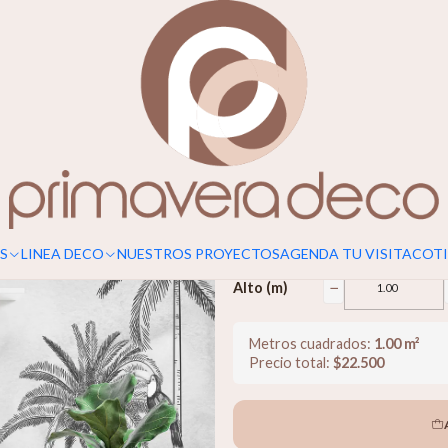
Para un calce perfecto, considerar s
Old Jungle
$22.500
−
Ancho (m)
S
LINEA DECO
NUESTROS PROYECTOS
AGENDA TU VISITA
COTI
−
Alto (m)
Metros cuadrados:
1.00
m²
Precio total:
$
22.500