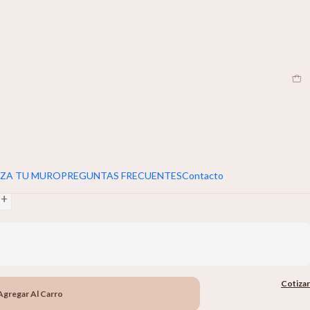
EN
|
umar 5cm extra al ancho y alto de tu muro
+
ZA TU MURO
PREGUNTAS FRECUENTES
Contacto
+
Cotizar
Agregar Al Carro