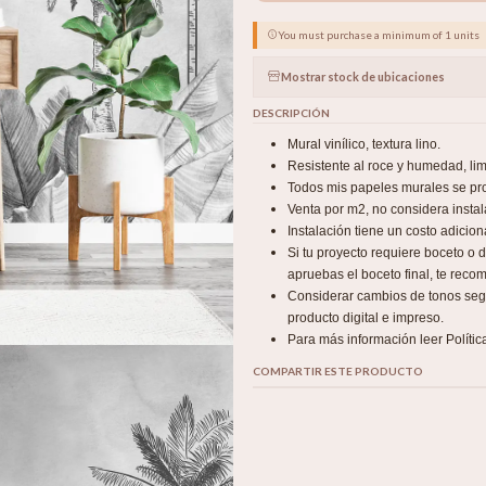
You must purchase a minimum of 1 units
Mostrar stock de ubicaciones
DESCRIPCIÓN
Mural vinílico, textura lino.
Resistente al roce y humedad, l
Todos mis papeles murales se pro
Venta por m2, no considera instal
Instalación tiene un costo adicio
Si tu proyecto requiere boceto o
apruebas el boceto final, te recom
Considerar cambios de tonos según
producto digital e impreso.
Para más información leer Polític
COMPARTIR ESTE PRODUCTO