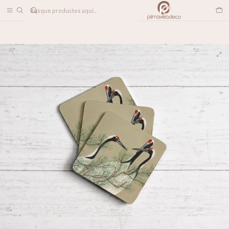
DESPACHO A TODO CHILE
Home
LINEA DECO
Posavasos
Posavasos Grulla