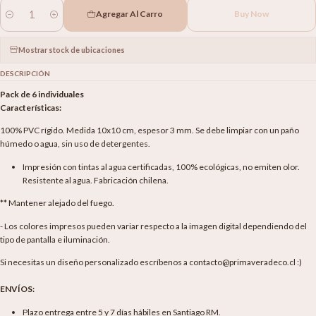
Agregar Al Carro
Buy Now
Cantidad
Mostrar stock de ubicaciones
DESCRIPCIÓN
Pack de 6 individuales
Características:
100% PVC rígido. Medida 10x10 cm, espesor 3 mm. Se debe limpiar con un paño
húmedo o agua, sin uso de detergentes.
Impresión con tintas al agua certificadas, 100% ecológicas, no emiten olor.
Resistente al agua. Fabricación chilena.
** Mantener alejado del fuego.
- Los colores impresos pueden variar respecto a la imagen digital dependiendo del
tipo de pantalla e iluminación.
Si necesitas un diseño personalizado escríbenos a contacto@primaveradeco.cl :)
ENVÍOS:
Plazo entrega entre 5 y 7 días hábiles en Santiago RM.