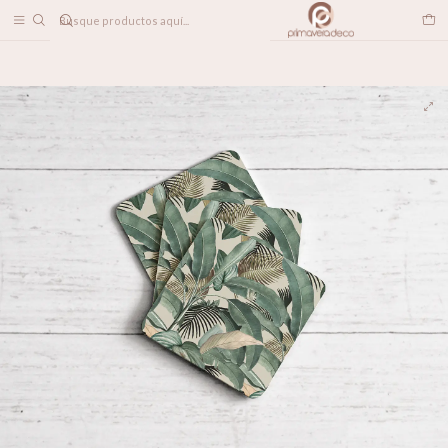
DESPACHO A TODO CHILE
Home
LINEA DECO
Posavasos
Posavasos Tropical