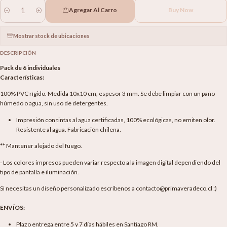
Agregar Al Carro
Buy Now
Cantidad
Mostrar stock de ubicaciones
DESCRIPCIÓN
Pack de 6 individuales
Características:
100% PVC rígido. Medida 10x10 cm, espesor 3 mm. Se debe limpiar con un paño
húmedo o agua, sin uso de detergentes.
Impresión con tintas al agua certificadas, 100% ecológicas, no emiten olor.
Resistente al agua. Fabricación chilena.
** Mantener alejado del fuego.
- Los colores impresos pueden variar respecto a la imagen digital dependiendo del
tipo de pantalla e iluminación.
Si necesitas un diseño personalizado escríbenos a contacto@primaveradeco.cl :)
ENVÍOS:
Plazo entrega entre 5 y 7 días hábiles en Santiago RM.