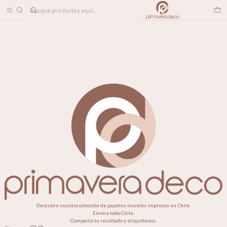
DESPACHO A TODO CHILE
Home
INDIVIDUALES
LINEA DECO
Descubre nuestra colección de papeles murales impresos en Chile.
Envío a todo Chile.
Comparte tu resultado y etiquétanos.