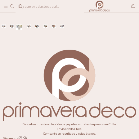
DESPACHO A TODO CHILE
Home
NUESTROS PROYECTOS
Descubre nuestra colección de papeles murales impresos en Chile.
Envío a todo Chile.
Comparte tu resultado y etiquétanos.
Síguenos