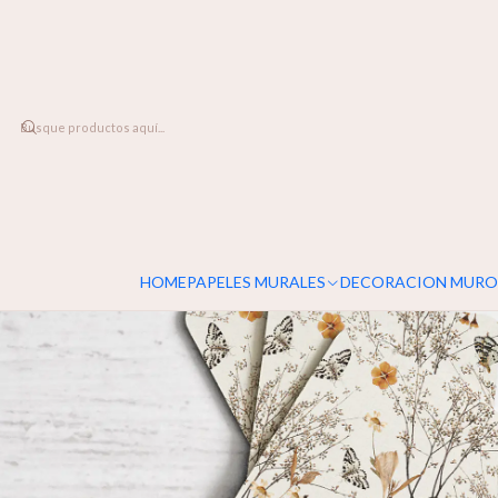
DESPACHO A TODO CHILE
Home
LINEA DECO
Posavasos
Posavasos Botanical
HOME
PAPELES MURALES
DECORACION MURO