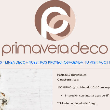
|
Posavasos B
Agr
Cantidad
Mostrar stock de ubicaciones
S
LINEA DECO
NUESTROS PROYECTOS
AGENDA TU VISITA
COTI
DESCRIPCIÓN
Pack de 6 individuales
Características:
100% PVC rígido. Medida 10x10 cm, espe
Impresión con tintas al agua certif
** Mantener alejado del fuego.