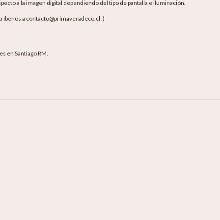
pecto a la imagen digital dependiendo del tipo de pantalla e iluminación.
críbenos a contacto@primaveradeco.cl :)
les en Santiago RM.