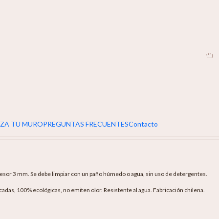
EN
otanical
egar Al Carro
Buy Now
ZA TU MURO
PREGUNTAS FRECUENTES
Contacto
sor 3 mm. Se debe limpiar con un paño húmedo o agua, sin uso de detergentes.
icadas, 100% ecológicas, no emiten olor. Resistente al agua. Fabricación chilena.