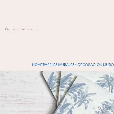
DESPACHO A TODO CHILE
Home
LINEA DECO
Posavasos
Posavasos Banana Breeze
HOME
PAPELES MURALES
DECORACION MURO