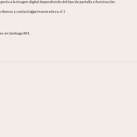
pecto a la imagen digital dependiendo del tipo de pantalla e iluminación.
críbenos a contacto@primaveradeco.cl :)
les en Santiago RM.