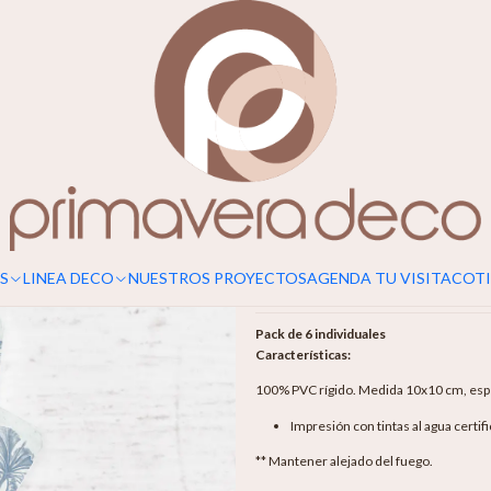
|
Posavasos B
Agr
Cantidad
Mostrar stock de ubicaciones
S
LINEA DECO
NUESTROS PROYECTOS
AGENDA TU VISITA
COTI
DESCRIPCIÓN
Pack de 6 individuales
Características:
100% PVC rígido. Medida 10x10 cm, espe
Impresión con tintas al agua certif
** Mantener alejado del fuego.