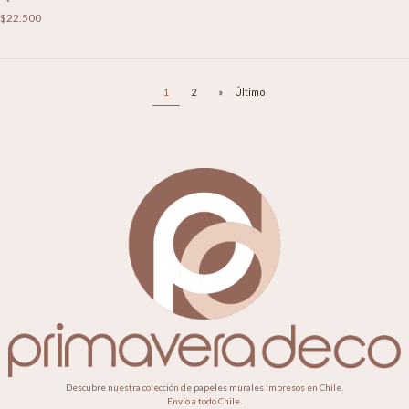
$22.500
1
2
»
Último
Descubre nuestra colección de papeles murales impresos en Chile.
Envío a todo Chile.