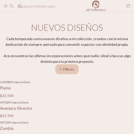
DESPACHO A TODO CHILE
Inicio
PAPELES MURALES
NUEVOS DISEÑOS
NUEVOS DISEÑOS
Cada temporada sumo nuevos diseños a mi colección, creados con la misma
dedicación de siempre: pensado para convertir espacios con identidad propia.
Acá encuentras las últimas incorporaciones antes que nadie, ideal si buscas algo
distinto para tu próximo proyecto.
Filtros
LINE08
|
Primavera Deco
Plume
$22.500
INF32
|
Primavera Deco
Aventura Silvestre
$22.500
INF31
|
Primavera Deco
Zambia