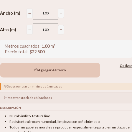
−
+
Ancho (m)
−
+
Alto (m)
Metros cuadrados:
1.00
m²
Precio total:
$
22.500
Cotizar
Agregar Al Carro
Debes comprar un mínimo de 1 unidades
Mostrar stock de ubicaciones
DESCRIPCIÓN
Mural vinílico, textura lino.
Resistente al roce y humedad, limpieza con paño húmedo.
Todos mis papeles murales se producen especialmente para ti en un plazo de