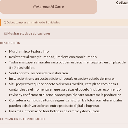
Cotizar
Agregar Al Carro
Debes comprar un mínimo de 1 unidades
Mostrar stock de ubicaciones
DESCRIPCIÓN
Mural vinílico, textura lino.
Resistente al roce y humedad, limpieza con paño húmedo.
Todos mis papeles murales se producen especialmente para ti en un plazo de
5 a 7 días hábiles.
Venta por m2, no considera instalación.
Instalación tiene un costo adicional seguís espacio y estado del muro.
Si tu proyecto requiere boceto o diseño a medida, este plazo comienza a
contar desde el momento en que apruebas el boceto final, te recomiendo
revisar y confirmar tu diseño lo antes posible para no atrasar la producción.
Considerar cambios de tonos según luz natural, las fotos son referenciales,
pueden existir variaciones entre producto digital e impreso.
Para más información leer Políticas de cambio y devolución.
COMPARTIR ESTE PRODUCTO