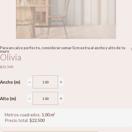
Para un calce perfecto, considerar sumar 5cm extra al ancho y alto de tu
|
muro
Olivia
$22.500
−
+
Ancho (m)
−
+
Alto (m)
Metros cuadrados:
1.00
m²
Precio total:
$
22.500