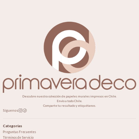
Descubre nuestra colección de papeles murales impresos en Chile.
Envío a todo Chile.
Comparte tu resultado y etiquétanos.
Síguenos
Categorías
Preguntas Frecuentes
Términos de Servicio