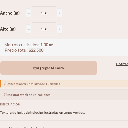
−
+
Ancho (m)
−
+
Alto (m)
Metros cuadrados:
1.00
m²
Precio total:
$
22.500
Cotizar
Agregar Al Carro
Debes comprar un mínimo de 1 unidades
Mostrar stock de ubicaciones
DESCRIPCIÓN
Textura de hojas de helecho ilustradas en tonos verdes.