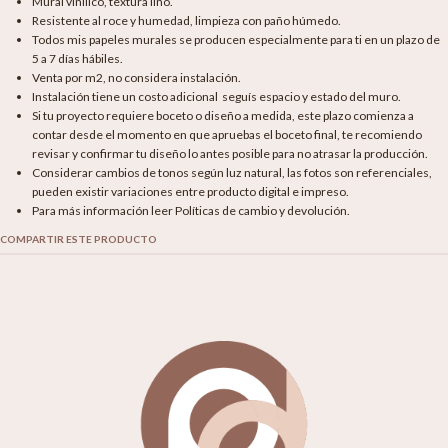
Mural vinílico, textura lino.
Resistente al roce y humedad, limpieza con paño húmedo.
Todos mis papeles murales se producen especialmente para ti en un plazo de
5 a 7 días hábiles.
Venta por m2, no considera instalación.
Instalación tiene un costo adicional seguís espacio y estado del muro.
Si tu proyecto requiere boceto o diseño a medida, este plazo comienza a
contar desde el momento en que apruebas el boceto final, te recomiendo
revisar y confirmar tu diseño lo antes posible para no atrasar la producción.
Considerar cambios de tonos según luz natural, las fotos son referenciales,
pueden existir variaciones entre producto digital e impreso.
Para más información leer Políticas de cambio y devolución.
COMPARTIR ESTE PRODUCTO