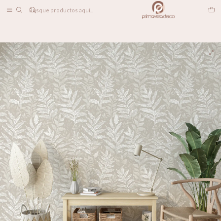
DESPACHO A TODO CHILE
Inicio
PAPELES MURALES
FLORALES
Helechos