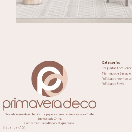
Categorías
Preguntas Frecuente
Términos de Servicio
Política de reembolso
Política de Envío
Descubre nuestra colección de papeles murales impresos en Chile.
Envío a todo Chile.
Comparte tu resultado y etiquétanos.
Síguenos