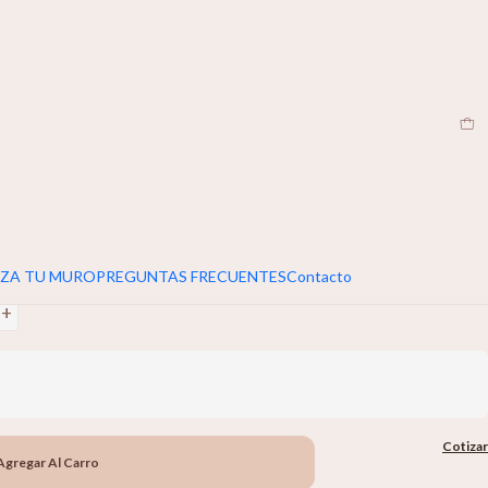
CL
|
umar 5cm extra al ancho y alto de tu muro
+
ZA TU MURO
PREGUNTAS FRECUENTES
Contacto
+
Cotizar
Agregar Al Carro