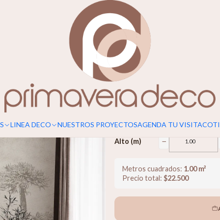
Para un calce perfecto, considerar s
Araucarias
$22.500
−
Ancho (m)
S
LINEA DECO
NUESTROS PROYECTOS
AGENDA TU VISITA
COTI
−
Alto (m)
Metros cuadrados:
1.00
m²
Precio total:
$
22.500