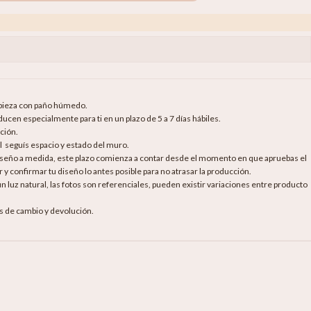
mpieza con paño húmedo.
cen especialmente para ti en un plazo de 5 a 7 días hábiles.
ción.
al seguís espacio y estado del muro.
diseño a medida, este plazo comienza a contar desde el momento en que apruebas el
 y confirmar tu diseño lo antes posible para no atrasar la producción.
luz natural, las fotos son referenciales, pueden existir variaciones entre producto
as de cambio y devolución.