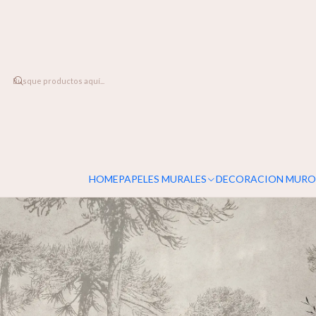
DESPACHO A TODO CHILE
Inicio
PAPELES MURALES
NATURALEZA
Araucarias
HOME
PAPELES MURALES
DECORACION MURO