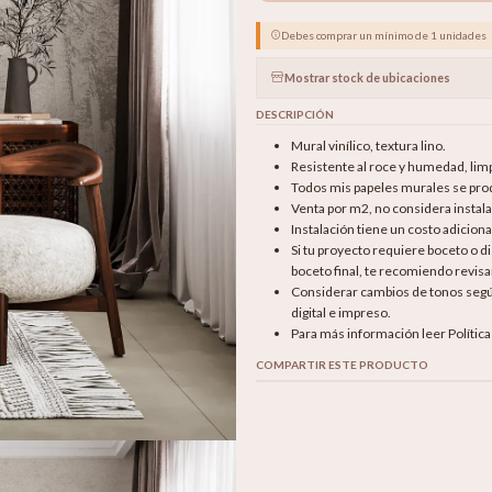
Debes comprar un mínimo de 1 unidades
Mostrar stock de ubicaciones
DESCRIPCIÓN
Mural vinílico, textura lino.
Resistente al roce y humedad, li
Todos mis papeles murales se produ
Venta por m2, no considera instala
Instalación tiene un costo adicion
Si tu proyecto requiere boceto o 
boceto final, te recomiendo revisar
Considerar cambios de tonos según 
digital e impreso.
Para más información leer Polític
COMPARTIR ESTE PRODUCTO