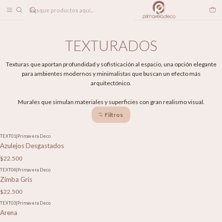
DESPACHO A TODO CHILE
Inicio
PAPELES MURALES
TEXTURADOS
TEXTURADOS
Texturas que aportan profundidad y sofisticación al espacio, una opción elegante
para ambientes modernos y minimalistas que buscan un efecto más
arquitectónico.
Murales que simulan materiales y superficies con gran realismo visual.
Filtros
TEXT01
|
Primavera Deco
Azulejos Desgastados
$22.500
TEXT04
|
Primavera Deco
Zimba Gris
$22.500
TEXT03
|
Primavera Deco
Arena