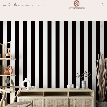
DESPACHO A TODO CHILE
Home
PAPELES MURALES
LINEALES
Black Stripes