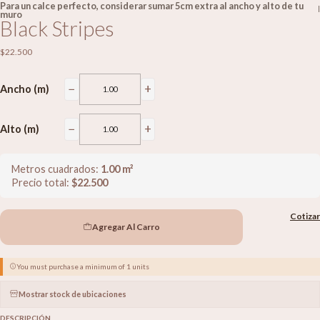
Para un calce perfecto, considerar sumar 5cm extra al ancho y alto de tu
|
muro
Black Stripes
$22.500
−
+
Ancho (m)
−
+
Alto (m)
Metros cuadrados:
1.00
m²
Precio total:
$
22.500
Cotizar
Agregar Al Carro
You must purchase a minimum of 1 units
Mostrar stock de ubicaciones
DESCRIPCIÓN