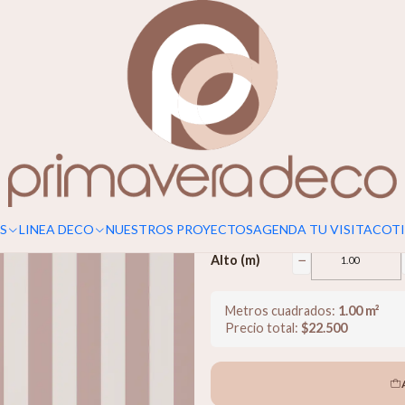
Para un calce perfecto, considerar s
Serena Strip
$22.500
−
Ancho (m)
S
LINEA DECO
NUESTROS PROYECTOS
AGENDA TU VISITA
COTI
−
Alto (m)
Metros cuadrados:
1.00
m²
Precio total:
$
22.500