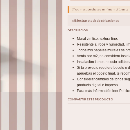
You must purchase a minimum of 1 units
Mostrar stock de ubicaciones
DESCRIPCIÓN
Mural vinílico, textura lino.
Resistente al roce y humedad, l
Todos mis papeles murales se pro
Venta por m2, no considera instal
Instalación tiene un costo adicio
Si tu proyecto requiere boceto o
apruebas el boceto final, te recom
Considerar cambios de tonos según
producto digital e impreso.
Para más información leer Polític
COMPARTIR ESTE PRODUCTO