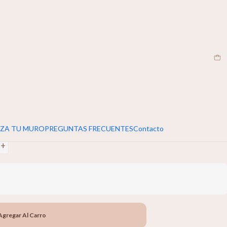
EN
|
umar 5cm extra al ancho y alto de tu muro
es
+
ZA TU MURO
PREGUNTAS FRECUENTES
Contacto
+
Agregar Al Carro