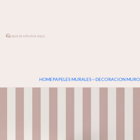
DESPACHO A TODO CHILE
Home
PAPELES MURALES
LINEALES
Serena Stripes
HOME
PAPELES MURALES
DECORACION MURO