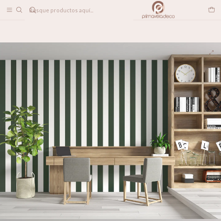
DESPACHO A TODO CHILE
Home
PAPELES MURALES
LINEALES
Cypress Stripes