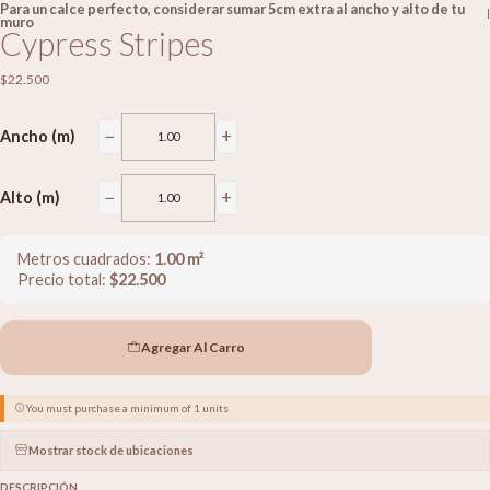
Para un calce perfecto, considerar sumar 5cm extra al ancho y alto de tu
|
muro
Cypress Stripes
$22.500
−
+
Ancho (m)
−
+
Alto (m)
Metros cuadrados:
1.00
m²
Precio total:
$
22.500
Agregar Al Carro
You must purchase a minimum of 1 units
Mostrar stock de ubicaciones
DESCRIPCIÓN