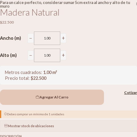
Para un calce perfecto, considerar sumar 5cm extra al ancho y alto de tu
|
muro
Madera Natural
$22.500
−
+
Ancho (m)
−
+
Alto (m)
Metros cuadrados:
1.00
m²
Precio total:
$
22.500
Cotizar
Agregar Al Carro
Debes comprar un mínimo de 1 unidades
Mostrar stock de ubicaciones
DESCRIPCIÓN