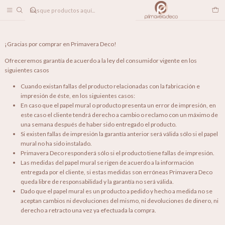
DESPACHO A TODO CHILE
Inicio
Política de reembolso
¡Gracias por comprar en Primavera Deco!
Ofreceremos garantía de acuerdo a la ley del consumidor vigente en los
siguientes casos
Cuando existan fallas del producto relacionadas con la fabricación e
impresión de éste, en los siguientes casos:
En caso que el papel mural o producto presenta un error de impresión, en
este caso el cliente tendrá derecho a cambio o reclamo con un máximo de
una semana después de haber sido entregado el producto.
Si existen fallas de impresión la garantía anterior será válida sólo si el papel
mural no ha sido instalado.
Primavera Deco responderá sólo si el producto tiene fallas de impresión.
Las medidas del papel mural se rigen de acuerdo a la información
entregada por el cliente, si estas medidas son erróneas Primavera Deco
queda libre de responsabilidad y la garantía no será válida.
Dado que el papel mural es un producto a pedido y hecho a medida no se
aceptan cambios ni devoluciones del mismo, ni devoluciones de dinero, ni
derecho a retracto una vez ya efectuada la compra.