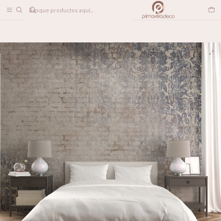
DESPACHO A TODO CHILE
Inicio
PAPELES MURALES
TEXTURADOS
Ladrillo Barroco