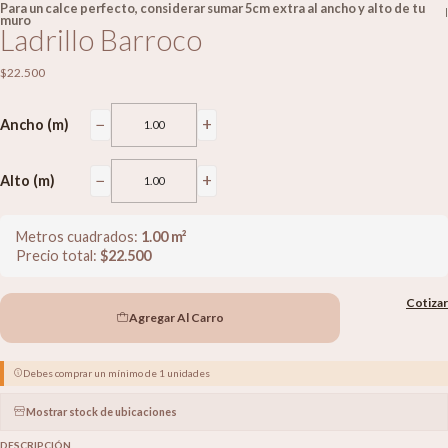
Para un calce perfecto, considerar sumar 5cm extra al ancho y alto de tu
|
muro
Ladrillo Barroco
$22.500
−
+
Ancho (m)
−
+
Alto (m)
Metros cuadrados:
1.00
m²
Precio total:
$
22.500
Cotizar
Agregar Al Carro
Debes comprar un mínimo de 1 unidades
Mostrar stock de ubicaciones
DESCRIPCIÓN