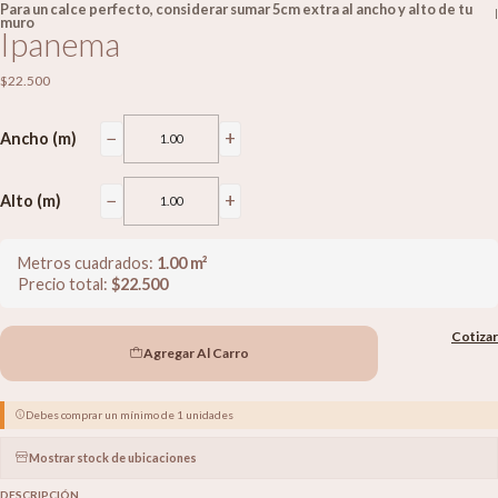
Para un calce perfecto, considerar sumar 5cm extra al ancho y alto de tu
|
muro
Ipanema
$22.500
−
+
Ancho (m)
−
+
Alto (m)
Metros cuadrados:
1.00
m²
Precio total:
$
22.500
Cotizar
Agregar Al Carro
Debes comprar un mínimo de 1 unidades
Mostrar stock de ubicaciones
DESCRIPCIÓN