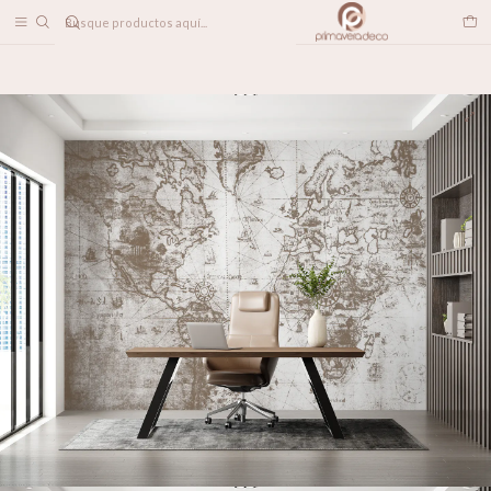
DESPACHO A TODO CHILE
Home
PAPELES MURALES
MAPAS
Vintage Map