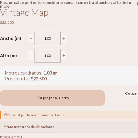
Para un calce perfecto, considerar sumar 5cm extra al ancho y alto de tu
|
muro
Vintage Map
$22.500
−
+
Ancho (m)
−
+
Alto (m)
Metros cuadrados:
1.00
m²
Precio total:
$
22.500
Cotizar
Agregar Al Carro
You must purchase a minimum of 1 units
Mostrar stock de ubicaciones
DESCRIPCIÓN