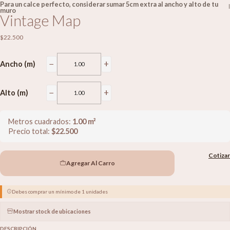
Para un calce perfecto, considerar sumar 5cm extra al ancho y alto de tu
|
muro
Vintage Map
$22.500
−
+
Ancho (m)
−
+
Alto (m)
Metros cuadrados:
1.00
m²
Precio total:
$
22.500
Cotizar
Agregar Al Carro
Debes comprar un mínimo de 1 unidades
Mostrar stock de ubicaciones
DESCRIPCIÓN