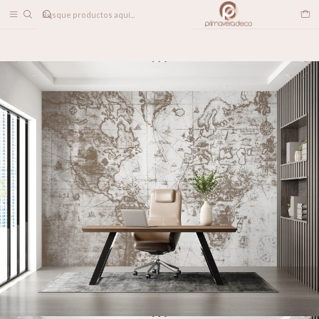
DESPACHO A TODO CHILE
Inicio
PAPELES MURALES
MAPAS
Vintage Map