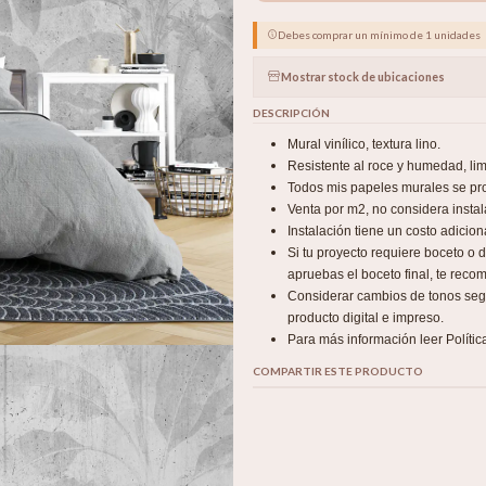
Debes comprar un mínimo de 1 unidades
Mostrar stock de ubicaciones
DESCRIPCIÓN
Mural vinílico, textura lino.
Resistente al roce y humedad, l
Todos mis papeles murales se pro
Venta por m2, no considera instal
Instalación tiene un costo adicio
Si tu proyecto requiere boceto o
apruebas el boceto final, te recom
Considerar cambios de tonos según
producto digital e impreso.
Para más información leer Polític
COMPARTIR ESTE PRODUCTO