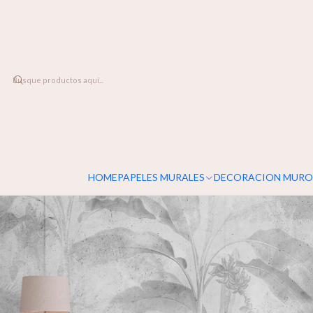
DESPACHO A TODO CHILE
Inicio
PAPELES MURALES
TROPICAL
Trópico
HOME
PAPELES MURALES
DECORACION MURO