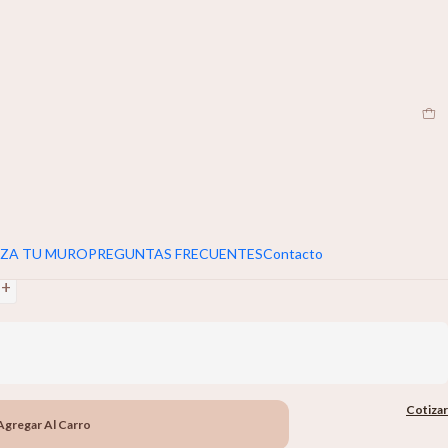
CL
|
umar 5cm extra al ancho y alto de tu muro
+
ZA TU MURO
PREGUNTAS FRECUENTES
Contacto
+
Cotizar
Agregar Al Carro