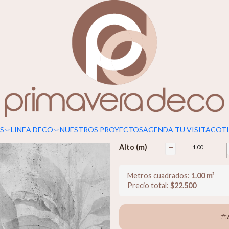
Para un calce perfecto, considerar s
Trópico
$22.500
−
Ancho (m)
S
LINEA DECO
NUESTROS PROYECTOS
AGENDA TU VISITA
COTI
−
Alto (m)
Metros cuadrados:
1.00
m²
Precio total:
$
22.500