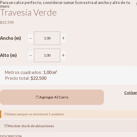
Para un calce perfecto, considerar sumar 5cm extra al ancho y alto de tu
|
muro
Travesía Verde
$22.500
−
+
Ancho (m)
−
+
Alto (m)
Metros cuadrados:
1.00
m²
Precio total:
$
22.500
Cotizar
Agregar Al Carro
Debes comprar un mínimo de 1 unidades
Mostrar stock de ubicaciones
DESCRIPCIÓN