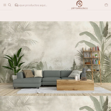
DESPACHO A TODO CHILE
Inicio
PAPELES MURALES
TROPICAL
Travesía Verde