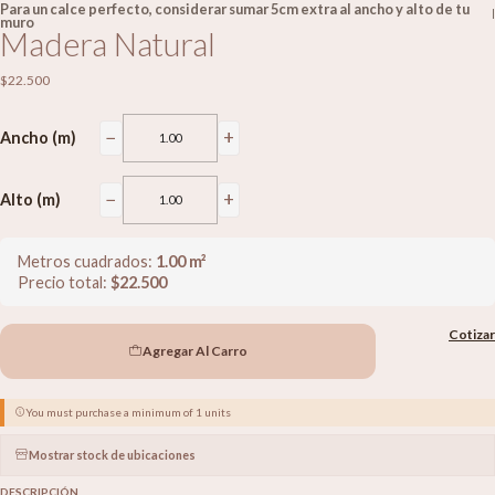
Para un calce perfecto, considerar sumar 5cm extra al ancho y alto de tu
|
muro
Madera Natural
$22.500
−
+
Ancho (m)
−
+
Alto (m)
Metros cuadrados:
1.00
m²
Precio total:
$
22.500
Cotizar
Agregar Al Carro
You must purchase a minimum of 1 units
Mostrar stock de ubicaciones
DESCRIPCIÓN