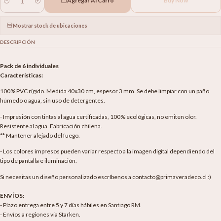
Agregar Al Carro
Buy Now
Cantidad
Mostrar stock de ubicaciones
DESCRIPCIÓN
Pack de 6 individuales
Características:
100% PVC rígido. Medida 40x30 cm, espesor 3 mm. Se debe limpiar con un paño
húmedo o agua, sin uso de detergentes.
- Impresión con tintas al agua certificadas, 100% ecológicas, no emiten olor.
Resistente al agua. Fabricación chilena.
** Mantener alejado del fuego.
- Los colores impresos pueden variar respecto a la imagen digital dependiendo del
tipo de pantalla e iluminación.
Si necesitas un diseño personalizado escríbenos a contacto@primaveradeco.cl :)
ENVÍOS:
- Plazo entrega entre 5 y 7 días hábiles en Santiago RM.
- Envíos a regiones vía Starken.