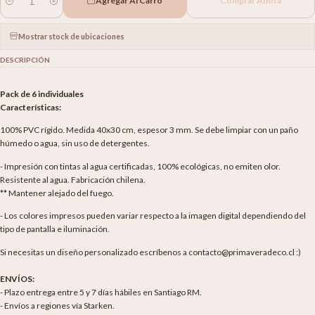
Agregar Al Carro
Comprar Ahora
Cantidad
Mostrar stock de ubicaciones
DESCRIPCIÓN
Pack de 6 individuales
Características:
100% PVC rígido. Medida 40x30 cm, espesor 3 mm. Se debe limpiar con un paño
húmedo o agua, sin uso de detergentes.
- Impresión con tintas al agua certificadas, 100% ecológicas, no emiten olor.
Resistente al agua. Fabricación chilena.
** Mantener alejado del fuego.
- Los colores impresos pueden variar respecto a la imagen digital dependiendo del
tipo de pantalla e iluminación.
Si necesitas un diseño personalizado escríbenos a contacto@primaveradeco.cl :)
ENVÍOS:
- Plazo entrega entre 5 y 7 días hábiles en Santiago RM.
- Envíos a regiones vía Starken.