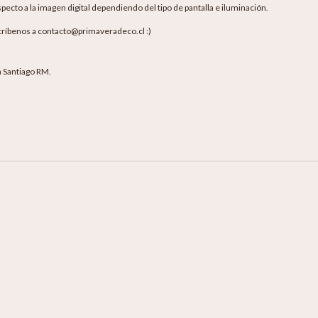
pecto a la imagen digital dependiendo del tipo de pantalla e iluminación.
críbenos a contacto@primaveradeco.cl :)
en Santiago RM.