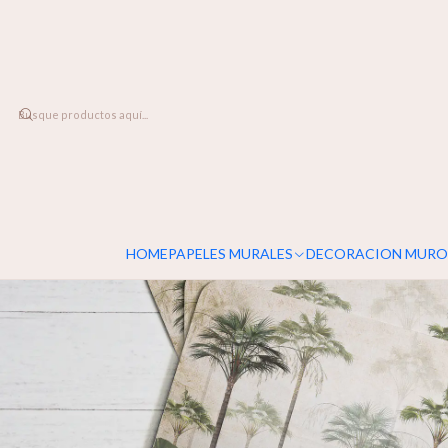
DESPACHO A TODO CHILE
Home
LINEA DECO
Individuales
Individuales Foggy Forest
HOME
PAPELES MURALES
DECORACION MURO