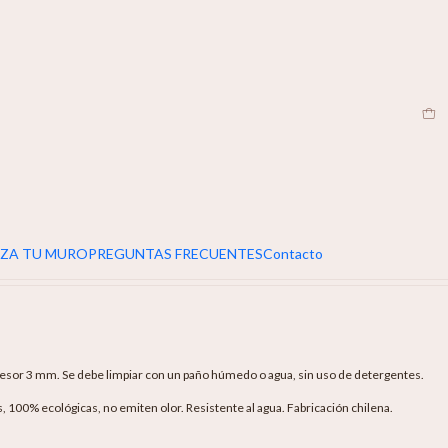
EN
 Foggy Forest
egar Al Carro
Buy Now
ZA TU MURO
PREGUNTAS FRECUENTES
Contacto
sor 3 mm. Se debe limpiar con un paño húmedo o agua, sin uso de detergentes.
as, 100% ecológicas, no emiten olor. Resistente al agua. Fabricación chilena.