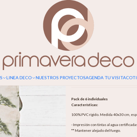
|
Individuales
Agr
Cantidad
Mostrar stock de ubicaciones
S
LINEA DECO
NUESTROS PROYECTOS
AGENDA TU VISITA
COTI
DESCRIPCIÓN
Pack de 6 individuales
Características:
100% PVC rígido. Medida 40x30 cm, espe
- Impresión con tintas al agua certificad
** Mantener alejado del fuego.