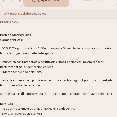
Agregar Al Carro
Comprar Ahora
Cantidad
Mostrar stock de ubicaciones
DESCRIPCIÓN
Pack de 6 individuales
Características:
100% PVC rígido. Medida 40x30 cm, espesor 3 mm. Se debe limpiar con un paño
húmedo o agua, sin uso de detergentes.
- Impresión con tintas al agua certificadas, 100% ecológicas, no emiten olor.
Resistente al agua. Fabricación chilena.
** Mantener alejado del fuego.
- Los colores impresos pueden variar respecto a la imagen digital dependiendo del
tipo de pantalla e iluminación.
Si necesitas un diseño personalizado escríbenos a contacto@primaveradeco.cl :)
ENVÍOS:
- Plazo entrega entre 5 y 7 días hábiles en Santiago RM.
- Envíos a regiones vía Starken.