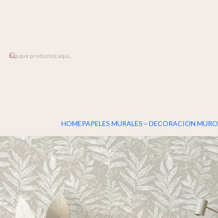
DESPACHO A TODO CHILE
Home
PAPELES MURALES
FLORALES
Helechos
HOME
PAPELES MURALES
DECORACION MURO