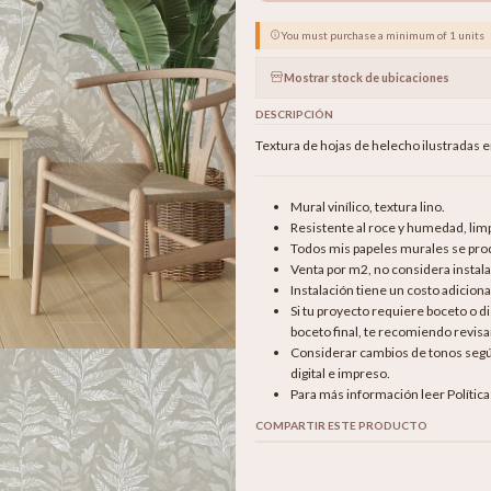
You must purchase a minimum of 1 units
Mostrar stock de ubicaciones
DESCRIPCIÓN
Textura de hojas de helecho ilustradas 
Mural vinílico, textura lino.
Resistente al roce y humedad, li
Todos mis papeles murales se produ
Venta por m2, no considera instala
Instalación tiene un costo adicion
Si tu proyecto requiere boceto o 
boceto final, te recomiendo revisar
Considerar cambios de tonos según 
digital e impreso.
Para más información leer Polític
COMPARTIR ESTE PRODUCTO