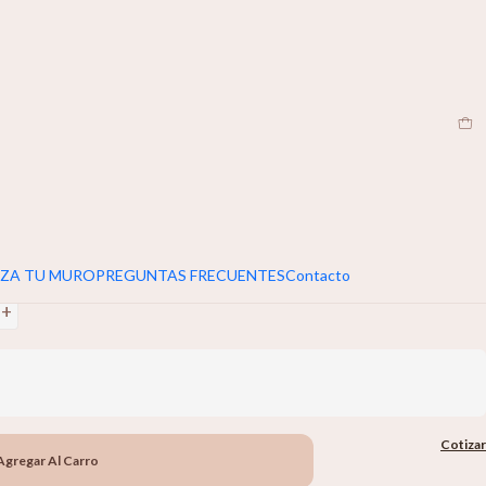
EN
|
umar 5cm extra al ancho y alto de tu muro
+
ZA TU MURO
PREGUNTAS FRECUENTES
Contacto
+
Cotizar
Agregar Al Carro