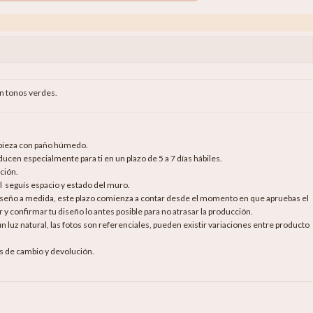
en tonos verdes.
mpieza con paño húmedo.
cen especialmente para ti en un plazo de 5 a 7 días hábiles.
ción.
al seguís espacio y estado del muro.
diseño a medida, este plazo comienza a contar desde el momento en que apruebas el
 y confirmar tu diseño lo antes posible para no atrasar la producción.
luz natural, las fotos son referenciales, pueden existir variaciones entre producto
as de cambio y devolución.