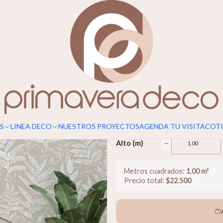
Para un calce perfecto, considerar s
Helechos
$22.500
−
Ancho (m)
S
LINEA DECO
NUESTROS PROYECTOS
AGENDA TU VISITA
COTI
−
Alto (m)
Metros cuadrados:
1.00
m²
Precio total:
$
22.500