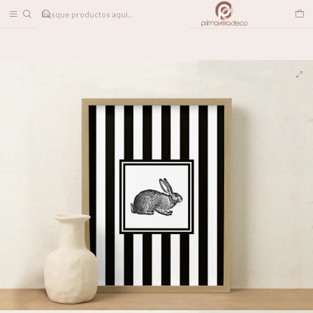
DESPACHO A TODO CHILE
Home
DECORACION MUROS
CUADROS
CUADRO ROGGER