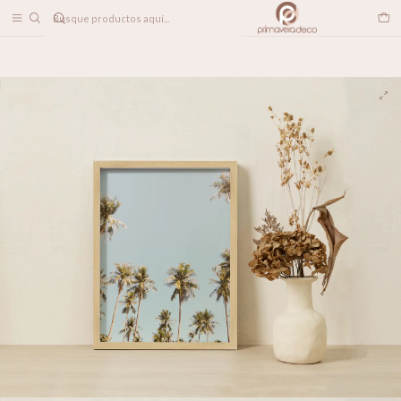
DESPACHO A TODO CHILE
Home
DECORACION MUROS
CUADROS
CUADRO MIAMI