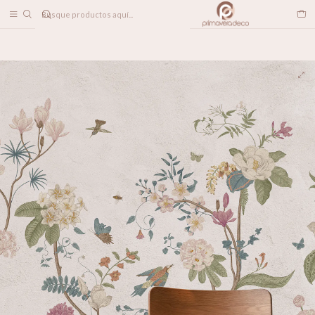
DESPACHO A TODO CHILE
Home
PAPELES MURALES
FLORALES
Chinoiserie Vintage