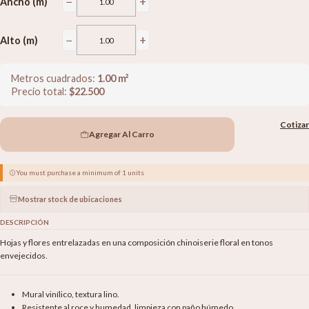
−
+
Ancho (m)
−
+
Alto (m)
Metros cuadrados:
1.00
m²
Precio total:
$
22.500
Cotizar
Agregar Al Carro
You must purchase a minimum of 1 units
Mostrar stock de ubicaciones
DESCRIPCIÓN
Hojas y flores entrelazadas en una composición chinoiserie floral en tonos
envejecidos.
Mural vinílico, textura lino.
Resistente al roce y humedad, limpieza con paño húmedo.