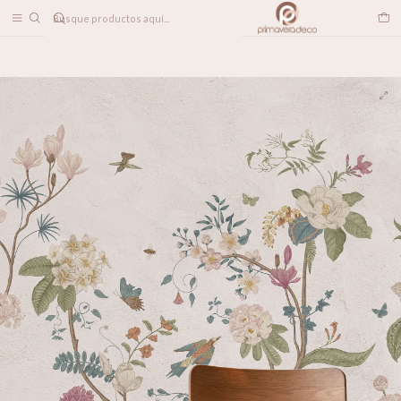
DESPACHO A TODO CHILE
Inicio
PAPELES MURALES
FLORALES
Chinoiserie Vintage