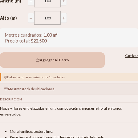
−
+
Ancho (m)
−
+
Alto (m)
Metros cuadrados:
1.00
m²
Precio total:
$
22.500
Cotizar
Agregar Al Carro
Debes comprar un mínimo de 1 unidades
Mostrar stock de ubicaciones
DESCRIPCIÓN
Hojas y flores entrelazadas en una composición chinoiserie floral en tonos
envejecidos.
Mural vinílico, textura lino.
Resistente al roce y humedad, limpieza con paño húmedo.