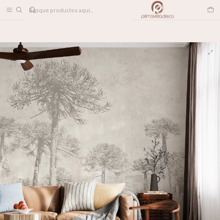
DESPACHO A TODO CHILE
Home
PAPELES MURALES
NATURALEZA
Araucarias