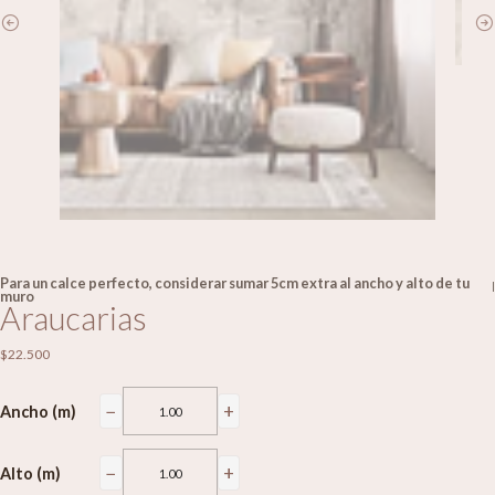
Para un calce perfecto, considerar sumar 5cm extra al ancho y alto de tu
|
muro
Araucarias
$22.500
−
+
Ancho (m)
−
+
Alto (m)