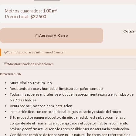
Metros cuadrados:
1.00
m²
Precio total:
$
22.500
Cotizar
Agregar Al Carro
You must purchase a minimum of 1 units
Mostrar stock de ubicaciones
DESCRIPCIÓN
Mural vinílico, textura lino.
Resistente al roce y humedad, limpieza con paño húmedo.
Todos mis papeles murales se producen especialmente para ti en un plazo de
5 a 7 días hábiles.
Venta por m2, no considera instalación.
Instalación tiene un costo adicional seguís espacio y estado del muro.
Si tu proyecto requiere boceto o diseño a medida, este plazo comienza a
contar desde el momento en que apruebas el boceto final, te recomiendo
revisar y confirmar tu diseño lo antes posible para no atrasar la producción.
Considerar cambios de tonos según luz natural, las fotos son referenciales,