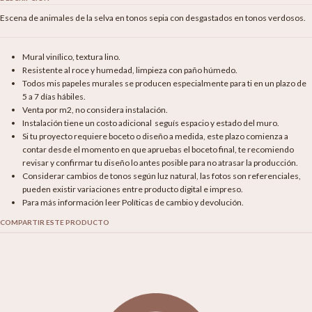
Escena de animales de la selva en tonos sepia con desgastados en tonos verdosos.
Mural vinílico, textura lino.
Resistente al roce y humedad, limpieza con paño húmedo.
Todos mis papeles murales se producen especialmente para ti en un plazo de
5 a 7 días hábiles.
Venta por m2, no considera instalación.
Instalación tiene un costo adicional seguís espacio y estado del muro.
Si tu proyecto requiere boceto o diseño a medida, este plazo comienza a
contar desde el momento en que apruebas el boceto final, te recomiendo
revisar y confirmar tu diseño lo antes posible para no atrasar la producción.
Considerar cambios de tonos según luz natural, las fotos son referenciales,
pueden existir variaciones entre producto digital e impreso.
Para más información leer Políticas de cambio y devolución.
COMPARTIR ESTE PRODUCTO