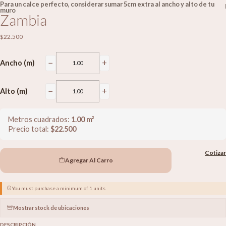
Para un calce perfecto, considerar sumar 5cm extra al ancho y alto de tu
|
muro
Zambia
$22.500
−
+
Ancho (m)
−
+
Alto (m)
Metros cuadrados:
1.00
m²
Precio total:
$
22.500
Cotizar
Agregar Al Carro
You must purchase a minimum of 1 units
Mostrar stock de ubicaciones
DESCRIPCIÓN