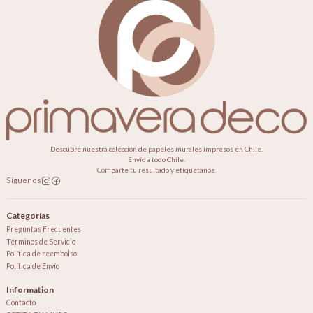
Descubre nuestra colección de papeles murales impresos en Chile.
Envío a todo Chile.
Comparte tu resultado y etiquétanos.
Síguenos
Categorías
Preguntas Frecuentes
Términos de Servicio
Política de reembolso
Política de Envío
Information
Contacto