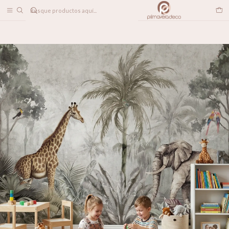
DESPACHO A TODO CHILE
Home
PAPELES MURALES
INFANTIL
Zambia