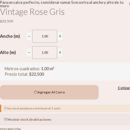
Para un calce perfecto, considerar sumar 5cm extra al ancho y alto de tu
|
muro
Vintage Rose Gris
$22.500
−
+
Ancho (m)
−
+
Alto (m)
Metros cuadrados:
1.00
m²
Precio total:
$
22.500
Cotizar
Agregar Al Carro
You must purchase a minimum of 1 units
Mostrar stock de ubicaciones
DESCRIPCIÓN