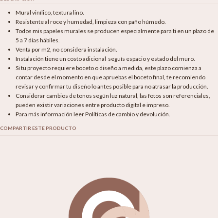
Mural vinílico, textura lino.
Resistente al roce y humedad, limpieza con paño húmedo.
Todos mis papeles murales se producen especialmente para ti en un plazo de
5 a 7 días hábiles.
Venta por m2, no considera instalación.
Instalación tiene un costo adicional seguís espacio y estado del muro.
Si tu proyecto requiere boceto o diseño a medida, este plazo comienza a
contar desde el momento en que apruebas el boceto final, te recomiendo
revisar y confirmar tu diseño lo antes posible para no atrasar la producción.
Considerar cambios de tonos según luz natural, las fotos son referenciales,
pueden existir variaciones entre producto digital e impreso.
Para más información leer Políticas de cambio y devolución.
COMPARTIR ESTE PRODUCTO