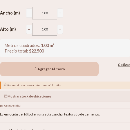
−
+
Ancho (m)
−
+
Alto (m)
Metros cuadrados:
1.00
m²
Precio total:
$
22.500
Cotizar
Agregar Al Carro
You must purchase a minimum of 1 units
Mostrar stock de ubicaciones
DESCRIPCIÓN
La emoción del fútbol en una sola cancha, texturado de cemento.