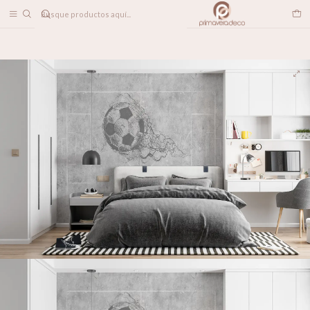
DESPACHO A TODO CHILE
Home
PAPELES MURALES
HOBBIES
Soccer Ball