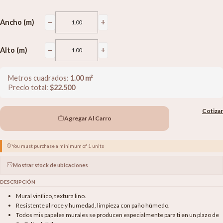
−
+
Ancho (m)
−
+
Alto (m)
Metros cuadrados:
1.00
m²
Precio total:
$
22.500
Cotizar
Agregar Al Carro
You must purchase a minimum of 1 units
Mostrar stock de ubicaciones
DESCRIPCIÓN
Mural vinílico, textura lino.
Resistente al roce y humedad, limpieza con paño húmedo.
Todos mis papeles murales se producen especialmente para ti en un plazo de