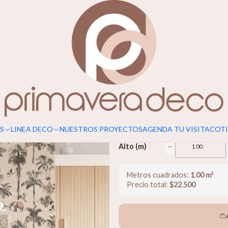
Para un calce perfecto, considerar s
Safari & Pal
$22.500
−
Ancho (m)
S
LINEA DECO
NUESTROS PROYECTOS
AGENDA TU VISITA
COTI
−
Alto (m)
Metros cuadrados:
1.00
m²
Precio total:
$
22.500