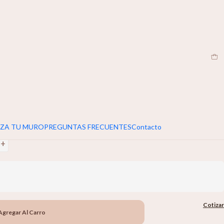
EN
|
umar 5cm extra al ancho y alto de tu muro
ms
+
ZA TU MURO
PREGUNTAS FRECUENTES
Contacto
+
Cotizar
Agregar Al Carro