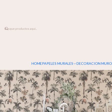
DESPACHO A TODO CHILE
Home
PAPELES MURALES
PATRONES
Safari & Palms
HOME
PAPELES MURALES
DECORACION MURO