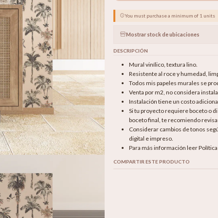
You must purchase a minimum of 1 units
Mostrar stock de ubicaciones
DESCRIPCIÓN
Mural vinílico, textura lino.
Resistente al roce y humedad, li
Todos mis papeles murales se produ
Venta por m2, no considera instala
Instalación tiene un costo adicion
Si tu proyecto requiere boceto o 
boceto final, te recomiendo revisar
Considerar cambios de tonos según 
digital e impreso.
Para más información leer Polític
COMPARTIR ESTE PRODUCTO