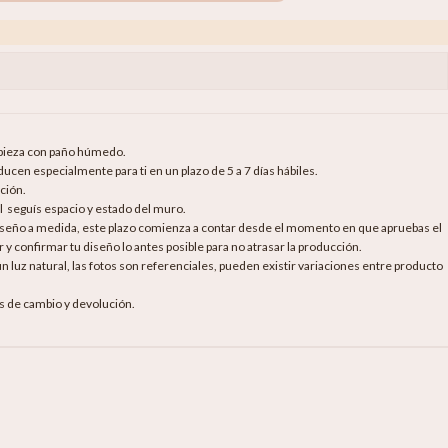
mpieza con paño húmedo.
cen especialmente para ti en un plazo de 5 a 7 días hábiles.
ción.
al seguís espacio y estado del muro.
diseño a medida, este plazo comienza a contar desde el momento en que apruebas el
 y confirmar tu diseño lo antes posible para no atrasar la producción.
luz natural, las fotos son referenciales, pueden existir variaciones entre producto
as de cambio y devolución.