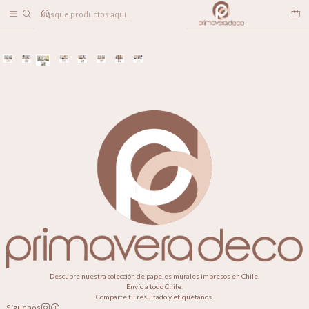
DESPACHO A TODO CHILE
Home
POSAVASOS
Descubre nuestra colección de papeles murales impresos en Chile.
Envío a todo Chile.
Comparte tu resultado y etiquétanos.
Síguenos