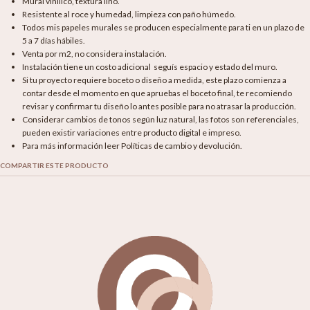
Mural vinílico, textura lino.
Resistente al roce y humedad, limpieza con paño húmedo.
Todos mis papeles murales se producen especialmente para ti en un plazo de
5 a 7 días hábiles.
Venta por m2, no considera instalación.
Instalación tiene un costo adicional seguís espacio y estado del muro.
Si tu proyecto requiere boceto o diseño a medida, este plazo comienza a
contar desde el momento en que apruebas el boceto final, te recomiendo
revisar y confirmar tu diseño lo antes posible para no atrasar la producción.
Considerar cambios de tonos según luz natural, las fotos son referenciales,
pueden existir variaciones entre producto digital e impreso.
Para más información leer Políticas de cambio y devolución.
COMPARTIR ESTE PRODUCTO