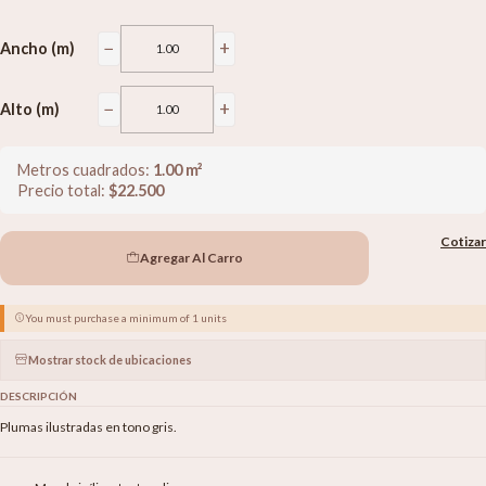
−
+
Ancho (m)
−
+
Alto (m)
Metros cuadrados:
1.00
m²
Precio total:
$
22.500
Cotizar
Agregar Al Carro
You must purchase a minimum of 1 units
Mostrar stock de ubicaciones
DESCRIPCIÓN
Plumas ilustradas en tono gris.